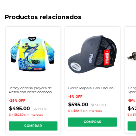
Productos relacionados
Cang
Jersey camisa playera de
Gorra Rapala Gris Oscuro
Spo
Pesca con cierre comodo
Proteccion UV 5 modelos
-
8
%
OFF
-
19
%
-
29
%
OFF
$595.00
$650.00
$4
$495.00
$699.00
6
x
$99.17
sin intereses
6
x
$7
6
x
$82.50
sin intereses
COMPRAR