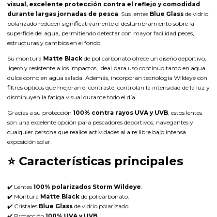
visual, excelente protección contra el reflejo y comodidad
durante largas jornadas de pesca
. Sus lentes
Blue Glass
de vidrio
polarizado reducen significativamente el deslumbramiento sobre la
superficie del agua, permitiendo detectar con mayor facilidad peces,
estructuras y cambios en el fondo.
Su montura
Matte Black
de policarbonato ofrece un diseño deportivo,
ligero y resistente a los impactos, ideal para uso continuo tanto en agua
dulce como en agua salada. Además, incorporan tecnología Wildeye con
filtros ópticos que mejoran el contraste, controlan la intensidad de la luz y
disminuyen la fatiga visual durante todo el día.
Gracias a su protección
100% contra rayos UVA y UVB
, estos lentes
son una excelente opción para pescadores deportivos, navegantes y
cualquier persona que realice actividades al aire libre bajo intensa
exposición solar.
⭐
Características principales
✔️ Lentes
100% polarizados Storm Wildeye
.
✔️ Montura
Matte Black
de policarbonato.
✔️ Cristales
Blue Glass
de vidrio polarizado.
✔️ Protección
100% UVA y UVB
.