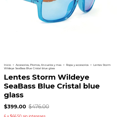
Inicio
>
Accesorios, Plomos, Anzuelos y mas
>
Ropa y accesorios
>
Lentes Storm
Wildeye SeaBass Blue Cristal blue glass
Lentes Storm Wildeye
SeaBass Blue Cristal blue
glass
$399.00
$476.00
6
x
$66.50
sin intereses