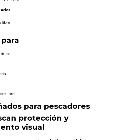
ado:
e libre
 para
 dulce
a
ada
ire libre
ñados para pescadores
can protección y
ento visual