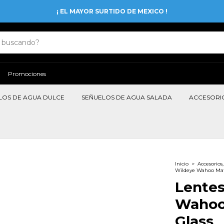
¡ EL MAYOR SURTIDO DE MEXICO !
Promociones
LOS DE AGUA DULCE
SEÑUELOS DE AGUA SALADA
ACCESORI
Inicio
>
Accesorios
Wildeye Wahoo Matt
Lente
Wahoo
Glass