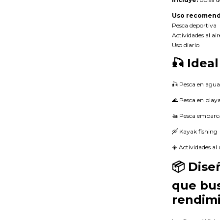
Uso recomend
Pesca deportiva
Actividades al air
Uso diario
🎣 Ideal
🎣 Pesca en agua
🌊 Pesca en play
🚤 Pesca embarc
🛶 Kayak fishing
☀️ Actividades al a
📦 Dise
que bus
rendimi