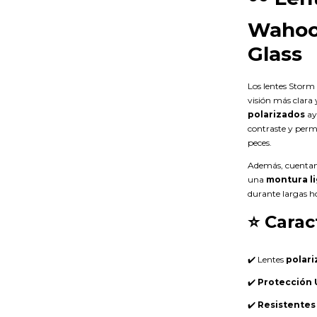
Wahoo
Glass
Los lentes Storm
visión más clara
polarizados
ayu
contraste y permi
peces.
Además, cuenta
una
montura l
durante largas ho
⭐ Carac
✔️ Lentes
polar
✔️
Protección 
✔️
Resistentes