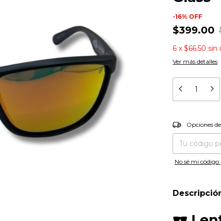
-
16
%
OFF
$399.00
6
x
$66.50
sin
Ver más detalles
Entregas para el
Opciones de
No sé mi código 
Descripció
🕶️ Le