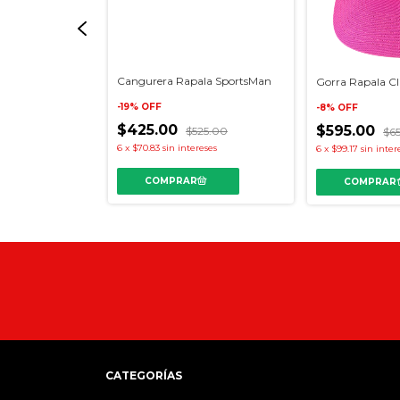
Cangurera Rapala SportsMan
asic Negra
Gorra Rapala Cl
-
19
%
OFF
-
8
%
OFF
$425.00
$595.00
$525.00
50.00
$6
6
x
$70.83
sin intereses
eses
6
x
$99.17
sin inter
CATEGORÍAS