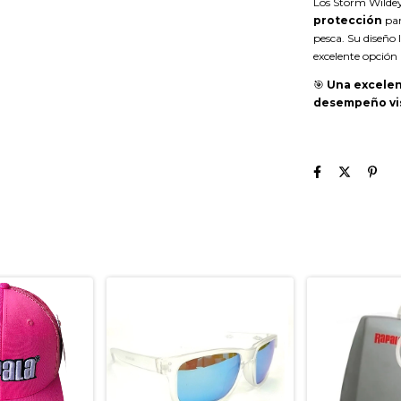
Los Storm Wild
protección
par
pesca. Su diseño 
excelente opción 
🎯
Una excelen
desempeño vis