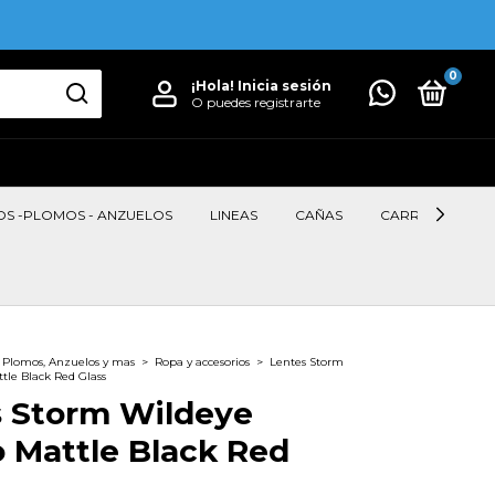
0
¡Hola!
Inicia sesión
O puedes registrarte
OS -PLOMOS - ANZUELOS
LINEAS
CAÑAS
CARRETES
, Plomos, Anzuelos y mas
>
Ropa y accesorios
>
Lentes Storm
le Black Red Glass
s Storm Wildeye
 Mattle Black Red