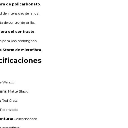
era de policarbonato
.
l de intensidad de la luz.
a de control de brillo.
jora del contraste
.
o para uso prolongado.
a Storm de microfibra
.
cificaciones
e Wahoo
ura:
Matte Black
:
Red Glass
Polarizada
ontura:
Policarbonato
e microfibra