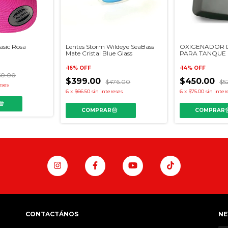
asic Rosa
Lentes Storm Wildeye SeaBass
OXIGENADOR D
Mate Cristal Blue Glass
PARA TANQUE 
VIVERO – RAPA
-
16
%
OFF
-
14
%
OFF
50.00
$399.00
$450.00
$476.00
$5
eses
6
x
$66.50
sin intereses
6
x
$75.00
sin inter
CONTACTÁNOS
NE