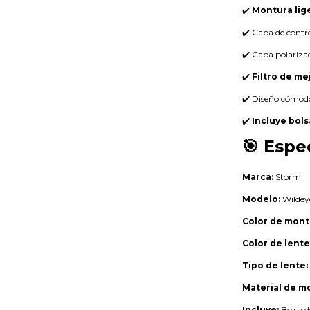
✔️
Montura lig
✔️ Capa de contro
✔️ Capa polarizad
✔️
Filtro de me
✔️ Diseño cómod
✔️
Incluye bols
🎯 Espe
Marca:
Storm
Modelo:
Wildey
Color de mont
Color de lente
Tipo de lente:
Material de m
Incluye:
Bolsa d