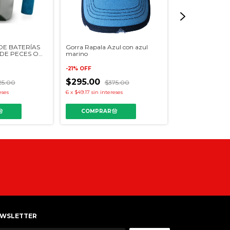
E BATERÍAS
Gorra Rapala Azul con azul
Gorra Rapala Gr
DE PECES O
marino
LA
-
8
%
OFF
-
21
%
OFF
$595.00
$295.00
$65
25.00
$375.00
6
x
$99.17
sin intere
eses
6
x
$49.17
sin intereses
WSLETTER