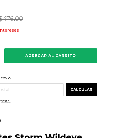
$476.00
 intereses
CAMBIAR CP
 CP:
 envío
CALCULAR
postal
n
ntes Storm Wildeye