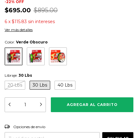
-
22
%
OFF
$695.00
$895.00
6
x
$115.83
sin intereses
Ver más detalles
Color:
Verde Obscuro
Libraje:
30 Lbs
20 Lbs
30 Lbs
40 Lbs
CAMBIAR CP
Entregas para el CP:
Opciones de envío