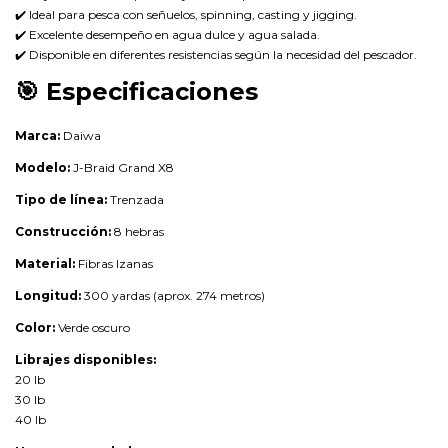
✔️ Ideal para pesca con señuelos, spinning, casting y jigging.
✔️ Excelente desempeño en agua dulce y agua salada.
✔️ Disponible en diferentes resistencias según la necesidad del pescador.
🎯
Especificaciones
Marca:
Daiwa
Modelo:
J-Braid Grand X8
Tipo de línea:
Trenzada
Construcción:
8 hebras
Material:
Fibras Izanas
Longitud:
300 yardas (aprox. 274 metros)
Color:
Verde oscuro
Librajes disponibles:
20 lb
30 lb
40 lb