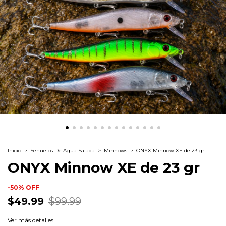
Inicio
>
Señuelos De Agua Salada
>
Minnows
>
ONYX Minnow XE de 23 gr
ONYX Minnow XE de 23 gr
-
50
%
OFF
$49.99
$99.99
Ver más detalles