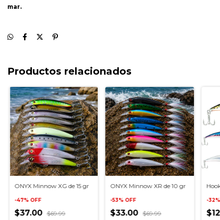
mar.
Productos relacionados
ONYX Minnow XG de 15 gr
ONYX Minnow XR de 10 gr
Hook
-
47
%
OFF
-
53
%
OFF
-
32
$37.00
$33.00
$1
$69.99
$69.99