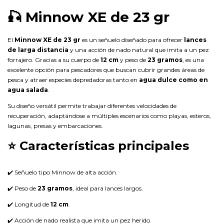
🎣 Minnow XE de 23 gr
El
Minnow XE de 23 gr
es un señuelo diseñado para ofrecer
lances
de larga distancia
y una acción de nado natural que imita a un pez
forrajero. Gracias a su cuerpo de
12 cm
y peso de
23 gramos
, es una
excelente opción para pescadores que buscan cubrir grandes áreas de
pesca y atraer especies depredadoras tanto en
agua dulce como en
agua salada
.
Su diseño versátil permite trabajar diferentes velocidades de
recuperación, adaptándose a múltiples escenarios como playas, esteros,
lagunas, presas y embarcaciones.
⭐ Características principales
✔️ Señuelo tipo Minnow de alta acción.
✔️ Peso de
23 gramos
, ideal para lances largos.
✔️ Longitud de
12 cm
.
✔️ Acción de nado realista que imita un pez herido.