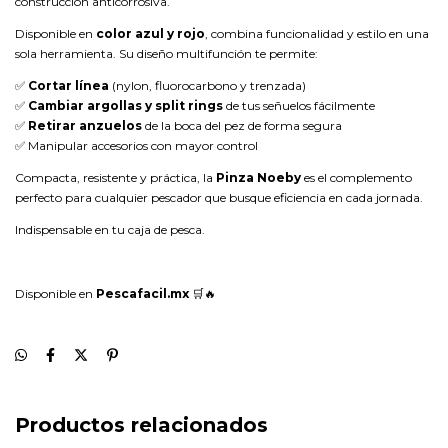
construcción anticorrosiva.
Disponible en
color azul y rojo
, combina funcionalidad y estilo en una
sola herramienta. Su diseño multifunción te permite:
✅
Cortar línea
(nylon, fluorocarbono y trenzada)
✅
Cambiar argollas y split rings
de tus señuelos fácilmente
✅
Retirar anzuelos
de la boca del pez de forma segura
✅ Manipular accesorios con mayor control
Compacta, resistente y práctica, la
Pinza Noeby
es el complemento
perfecto para cualquier pescador que busque eficiencia en cada jornada.
Indispensable en tu caja de pesca.
Disponible en
Pescafacil.mx
🛒🔥
Productos relacionados