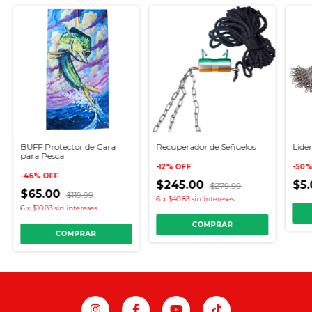
BUFF Protector de Cara
Recuperador de Señuelos
Lide
para Pesca
-
12
%
OFF
-
50
-
46
%
OFF
$245.00
$5
$279.99
$65.00
$119.99
6
x
$40.83
sin intereses
6
x
$10.83
sin intereses
COMPRAR