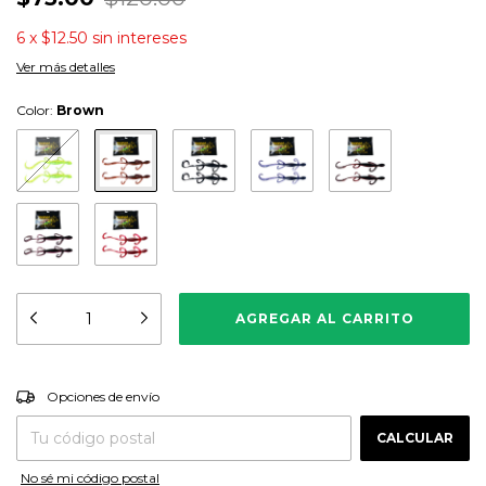
6
x
$12.50
sin intereses
Ver más detalles
Color:
Brown
CAMBIAR CP
Entregas para el CP:
Opciones de envío
CALCULAR
No sé mi código postal