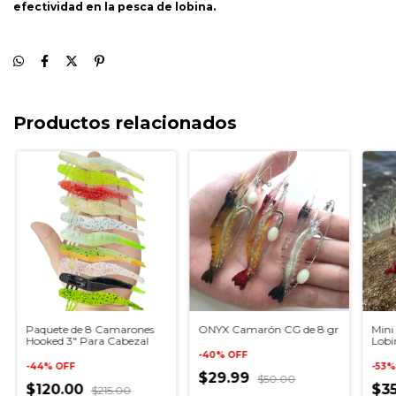
efectividad en la pesca de lobina.
Productos relacionados
Paquete de 8 Camarones
ONYX Camarón CG de 8 gr
Mini
Hooked 3" Para Cabezal
Lobi
Mas!
-
40
%
OFF
-
44
%
OFF
-
53
$29.99
$50.00
$120.00
$3
$215.00