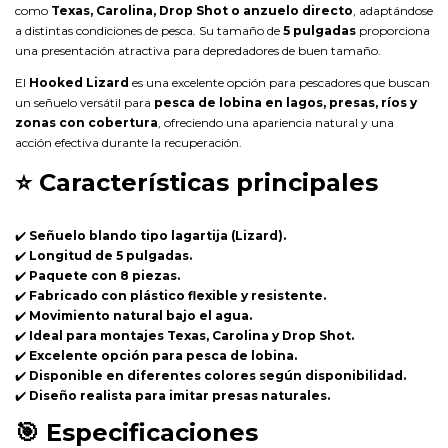
como
Texas, Carolina, Drop Shot o anzuelo directo
, adaptándose
a distintas condiciones de pesca. Su tamaño de
5 pulgadas
proporciona
una presentación atractiva para depredadores de buen tamaño.
El
Hooked Lizard
es una excelente opción para pescadores que buscan
un señuelo versátil para
pesca de lobina en lagos, presas, ríos y
zonas con cobertura
, ofreciendo una apariencia natural y una
acción efectiva durante la recuperación.
⭐
Características principales
✔️
Señuelo blando tipo lagartija (Lizard).
✔️
Longitud de 5 pulgadas.
✔️
Paquete con 8 piezas.
✔️
Fabricado con plástico flexible y resistente.
✔️
Movimiento natural bajo el agua.
✔️
Ideal para montajes Texas, Carolina y Drop Shot.
✔️
Excelente opción para pesca de lobina.
✔️
Disponible en diferentes colores según disponibilidad.
✔️
Diseño realista para imitar presas naturales.
🎯
Especificaciones