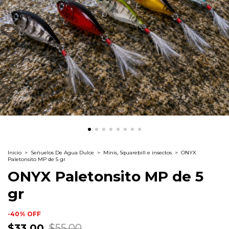
Inicio
>
Señuelos De Agua Dulce
>
Minis, Squarebill e insectos
>
ONYX
Paletonsito MP de 5 gr
ONYX Paletonsito MP de 5
gr
-
40
%
OFF
$33.00
$55.00