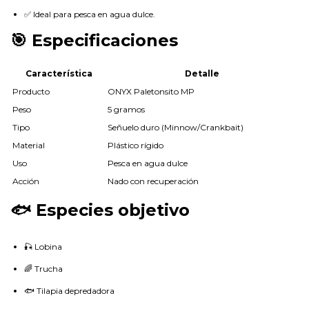
✅ Ideal para pesca en agua dulce.
🎯 Especificaciones
Característica
Detalle
Producto
ONYX Paletonsito MP
Peso
5 gramos
Tipo
Señuelo duro (Minnow/Crankbait)
Material
Plástico rígido
Uso
Pesca en agua dulce
Acción
Nado con recuperación
🐟 Especies objetivo
🎣 Lobina
🌈 Trucha
🐟 Tilapia depredadora