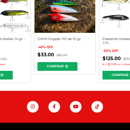
 Walker 14 gr -
ONYX Popper PP de 10 gr
Paseante Hooked
Cm
-
45
%
OFF
-
30
%
OFF
$33.00
$59.99
$125.00
9.00
$17
eses
6
x
$20.83
sin inter
COMPRAR
COMPRAR