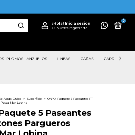
0
¡Hola!
Inicia sesión
O puedes registrarte
OS -PLOMOS - ANZUELOS
LINEAS
CAÑAS
CARRETES
De Agua Dulce
>
Superficie
>
ONYX Paquete 5 Paseantes PT
 Pesca Mar Lobina
Paquete 5 Paseantes
tones Pargueros
Mar Lobina