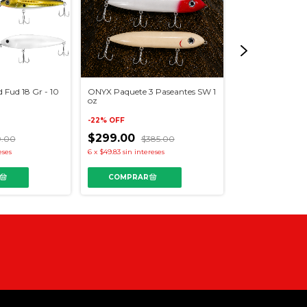
 Fud 18 Gr - 10
ONYX Paquete 3 Paseantes SW 1
ONYX Paseante 
oz
-
45
%
OFF
-
22
%
OFF
$33.00
$299.00
$59.9
9.00
$385.00
eses
6
x
$49.83
sin intereses
COMPRAR