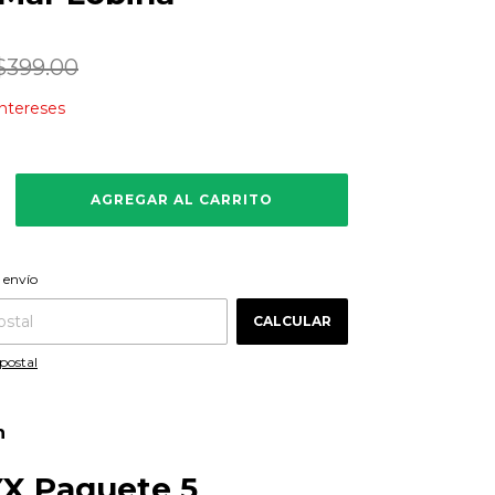
$399.00
intereses
CAMBIAR CP
 CP:
 envío
CALCULAR
postal
n
X Paquete 5