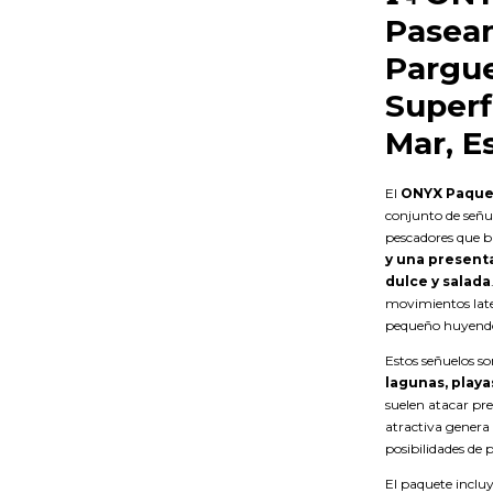
Pasea
Pargue
Superf
Mar, E
El
ONYX Paque
conjunto de señu
pescadores que 
y una present
dulce y salada
movimientos late
pequeño huyend
Estos señuelos s
lagunas, playa
suelen atacar pre
atractiva genera
posibilidades de 
El paquete inclu