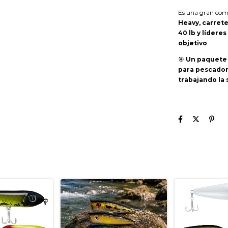
Es una gran com
Heavy, carrete
40 lb y lídere
objetivo
.
🎯
Un paquete O
para pescador
trabajando la 