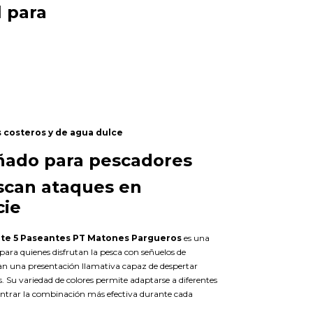
l para
costeros y de agua dulce
ñado para pescadores
scan ataques en
cie
te 5 Paseantes PT Matones Pargueros
es una
para quienes disfrutan la pesca con señuelos de
can una presentación llamativa capaz de despertar
. Su variedad de colores permite adaptarse a diferentes
ontrar la combinación más efectiva durante cada