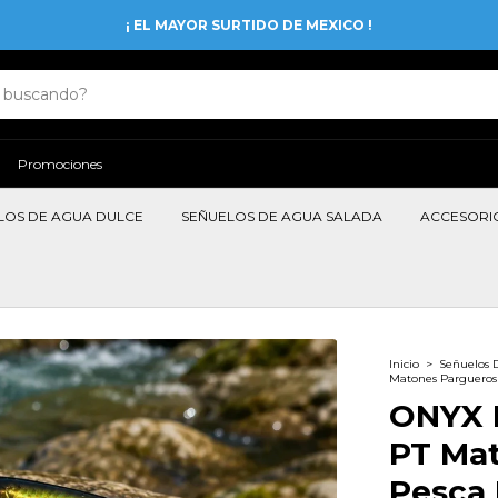
¡ EL MAYOR SURTIDO DE MEXICO !
Promociones
LOS DE AGUA DULCE
SEÑUELOS DE AGUA SALADA
ACCESORI
Inicio
>
Señuelos 
Matones Pargueros
ONYX 
PT Ma
Pesca 