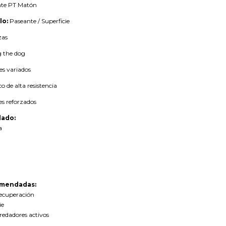
te PT Matón
lo:
Paseante / Superficie
zas
 the dog
es variados
o de alta resistencia
es reforzados
ado:
a
omendadas:
ecuperación
ie
edadores activos