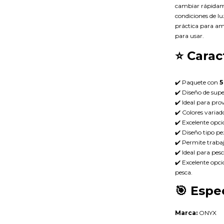
cambiar rápidame
condiciones de l
práctica para amp
para usar.
⭐
Carac
✔️ Paquete con
5
✔️ Diseño de supe
✔️ Ideal para pro
✔️ Colores variad
✔️ Excelente opci
✔️ Diseño tipo p
✔️ Permite trabaj
✔️ Ideal para pes
✔️ Excelente opci
pesca.
🎯
Espec
Marca:
ONYX