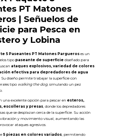
ntes PT Matones
ros | Señuelos de
icie para Pesca en
stero y Lobina
te 5 Paseantes PT Matones Pargueros
es un
elos tipo
paseante de superficie
diseñado para
buscan
ataques explosivos, variedad de colores
ación efectiva para depredadores de agua
. Su diseño permite trabajar la superficie con
rales tipo
walking the dog
, simulando un pez
o.
on una excelente opción para pescar en
esteros,
s, escolleras y presas
, donde los depredadores
sas que se desplazan cerca de la superficie. Su acción
 vibración y movimiento visual, aumentando las
provocar ataques agresivos.
ye
5 piezas en colores variados
, permitiendo