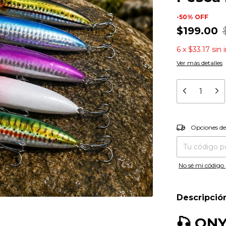
-
50
%
OFF
$199.00
6
x
$33.17
sin 
Ver más detalles
Entregas para el
Opciones de
No sé mi código 
Descripció
🎣
ONY