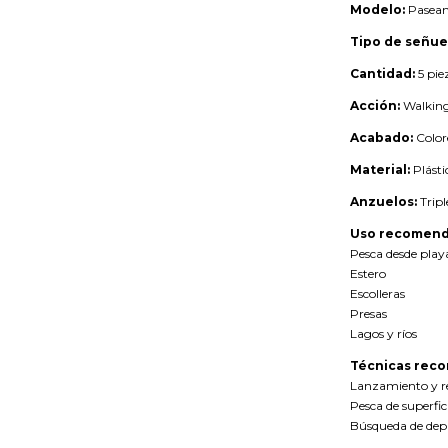
Modelo:
Pasean
Tipo de señue
Cantidad:
5 pie
Acción:
Walking
Acabado:
Color
Material:
Plástic
Anzuelos:
Tripl
Uso recomend
Pesca desde play
Estero
Escolleras
Presas
Lagos y ríos
Técnicas rec
Lanzamiento y r
Pesca de superfic
Búsqueda de depr