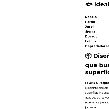
🐟
Idea
Robalo
Pargo
Jurel
Sierra
Dorado
Lobina
Depredadores 
📦
Dise
que bu
superfi
El
ONYX Paque
excelente opción 
superficie y bus
ataques agresivos
escenarios y enc
jornada.