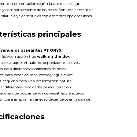
nte la presentación según la claridad del agua,
uz y comportamiento de los peces. Son una alternativa
liar la caja de señuelos con diferentes opciones listas
terísticas principales
 señuelos paseantes PT ONYX
.
rficie con acción tipo
walking the dog
.
vocar ataques visuales de depredadores activos.
os para diferentes condiciones de pesca.
ón para pesca en mar, estero y agua dulce.
ez pequeño para una presentación natural.
ar diferentes velocidades de recuperación.
cadores que buscan señuelos versátiles y efectivos.
ón para ampliar la variedad de señuelos en la caja de
ificaciones