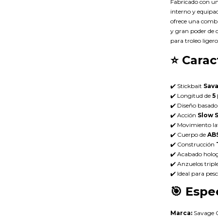
Fabricado con u
interno y equipad
ofrece una combi
y gran poder de 
para troleo ligero
⭐
Carac
✔️ Stickbait
Sava
✔️ Longitud de
5
✔️ Diseño basado
✔️ Acción
Slow 
✔️ Movimiento la
✔️ Cuerpo de
AB
✔️ Construcción
✔️ Acabado holog
✔️ Anzuelos triple
✔️ Ideal para pes
🎯
Espec
Marca:
Savage 