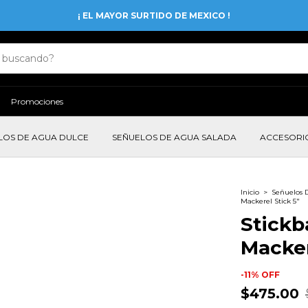
¡ EL MAYOR SURTIDO DE MEXICO !
Promociones
LOS DE AGUA DULCE
SEÑUELOS DE AGUA SALADA
ACCESORI
Inicio
>
Señuelos 
Mackerel Stick 5"
Stickb
Macker
-
11
%
OFF
$475.00