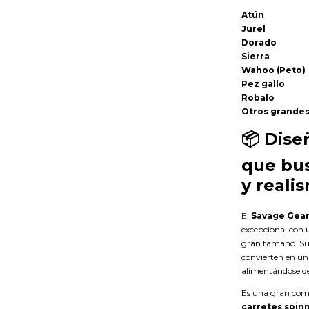
Atún
Jurel
Dorado
Sierra
Wahoo (Peto)
Pez gallo
Robalo
Otros grande
📦
Dise
que bus
y reali
El
Savage Gear
excepcional con 
gran tamaño. Su 
convierten en un
alimentándose de 
Es una gran com
carretes spin