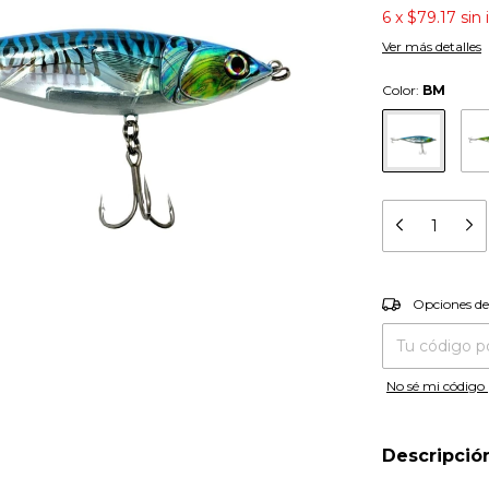
6
x
$79.17
sin
Ver más detalles
Color:
BM
Entregas para el
Opciones de
No sé mi código 
Descripció