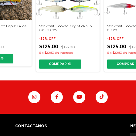
po Lápiz TR de
Stickbait Hooked Cry Stick S 17
Stickbait Hooked
Gr - 9 Cm
8 Cm
-
32
%
OFF
-
32
%
OFF
$125.00
$125.00
.99
$185.00
$18
6
x
$20.83
sin intereses
6
x
$20.83
sin inter
COMPRAR
COMPRAR
CONTACTÁNOS
NE