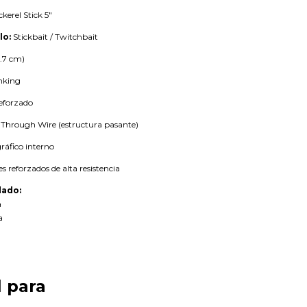
erel Stick 5"
lo:
Stickbait / Twitchbait
2.7 cm)
nking
eforzado
Through Wire (estructura pasante)
ráfico interno
es reforzados de alta resistencia
ado:
a
a
l para