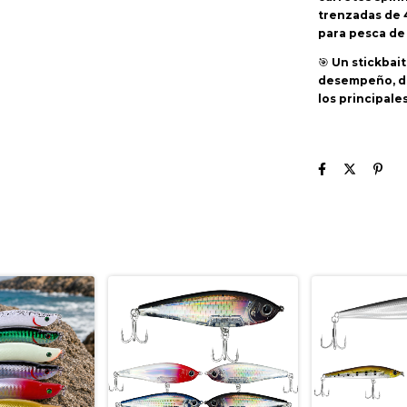
trenzadas de 4
para pesca de
🎯
Un stickbait
desempeño, di
los principal