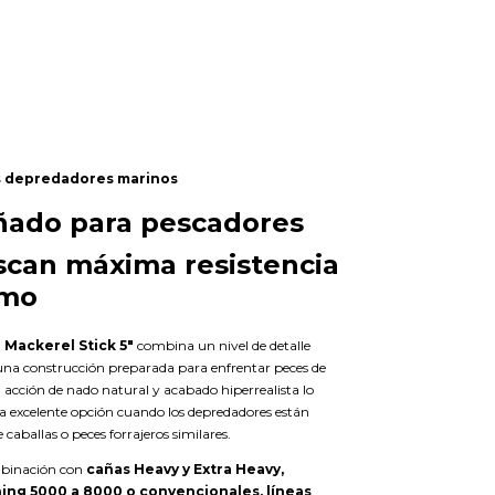
s depredadores marinos
ñado para pescadores
can máxima resistencia
smo
 Mackerel Stick 5"
combina un nivel de detalle
una construcción preparada para enfrentar peces de
acción de nado natural y acabado hiperrealista lo
a excelente opción cuando los depredadores están
caballas o peces forrajeros similares.
binación con
cañas Heavy y Extra Heavy,
ning 5000 a 8000 o convencionales, líneas