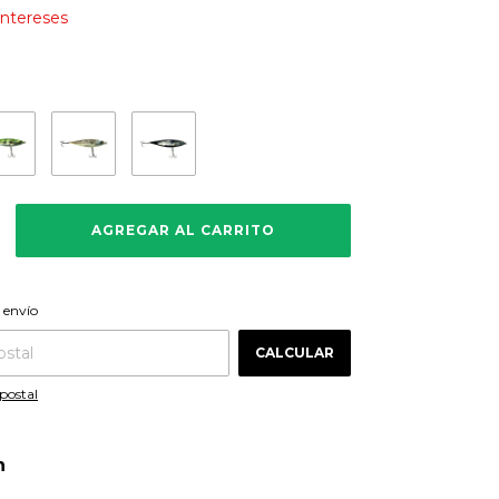
 intereses
CAMBIAR CP
 CP:
 envío
CALCULAR
postal
n