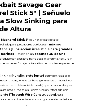
kbait Savage Gear
el Stick 5" | Señuelo
ta Slow Sinking para
de Altura
 Mackerel Stick 5"
es un stickbait de alto
rollado para pescadores que buscan
máximo
stencia y una acción irresistible para grandes
 marinos
. Basado en un
escaneo 3D de una
eproduce con extraordinario detalle la forma, textura y
 de los peces forrajeros favoritos de muchas especies de
Sinking (hundimiento lento)
permite trabajarlo
es continuas, jerks o twitchs, generando un atractivo
lizamiento lateral (side to side) que provoca ataques
cautelosos. Gracias a su construcción reforzada con
sante (Through Wire Construction)
, está
oportar combates intensos con grandes depredadores.