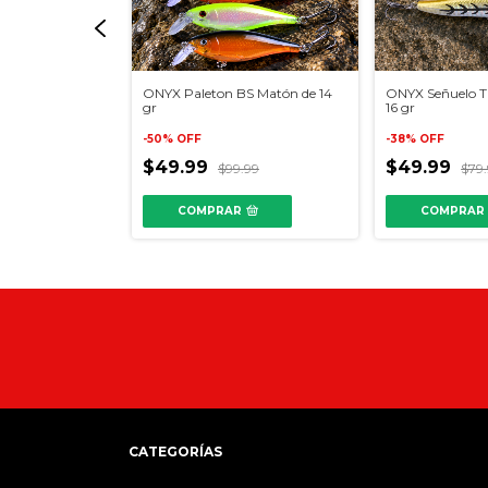
d Cry Stick L 30
ONYX Paleton BS Matón de 14
ONYX Señuelo Ti
gr
16 gr
-
50
%
OFF
-
38
%
OFF
$49.99
$49.99
25.00
$99.99
$79
reses
COMPRAR
COMPRAR
CATEGORÍAS