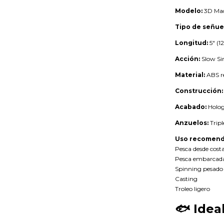
Modelo:
3D Mack
Tipo de señue
Longitud:
5" (1
Acción:
Slow Si
Material:
ABS r
Construcción:
Acabado:
Holog
Anzuelos:
Tripl
Uso recomend
Pesca desde cost
Pesca embarcad
Spinning pesado
Casting
Troleo ligero
🐟
Idea