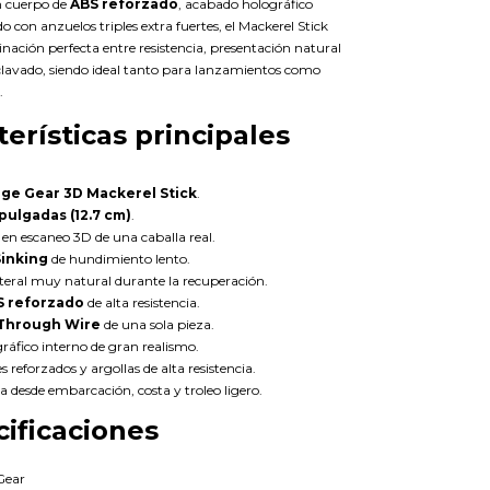
n cuerpo de
ABS reforzado
, acabado holográfico
o con anzuelos triples extra fuertes, el Mackerel Stick
nación perfecta entre resistencia, presentación natural
clavado, siendo ideal tanto para lanzamientos como
.
terísticas principales
ge Gear 3D Mackerel Stick
.
 pulgadas (12.7 cm)
.
 en escaneo 3D de una caballa real.
Sinking
de hundimiento lento.
teral muy natural durante la recuperación.
S reforzado
de alta resistencia.
Through Wire
de una sola pieza.
ráfico interno de gran realismo.
s reforzados y argollas de alta resistencia.
ca desde embarcación, costa y troleo ligero.
ificaciones
Gear