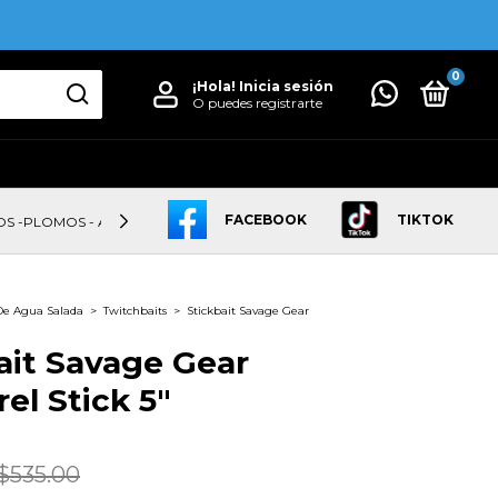
0
¡Hola!
Inicia sesión
O puedes registrarte
FACEBOOK
TIKTOK
OS -PLOMOS - ANZUELOS
LINEAS
CAÑAS
CARRETES
De Agua Salada
>
Twitchbaits
>
Stickbait Savage Gear
ait Savage Gear
el Stick 5"
$535.00