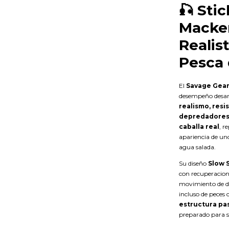
🎣
Stic
Macker
Realis
Pesca 
El
Savage Gear
desempeño desar
realismo, resi
depredadores
caballa real
, r
apariencia de uno
agua salada.
Su diseño
Slow 
con recuperacion
movimiento de des
incluso de peces 
estructura pa
preparado para s