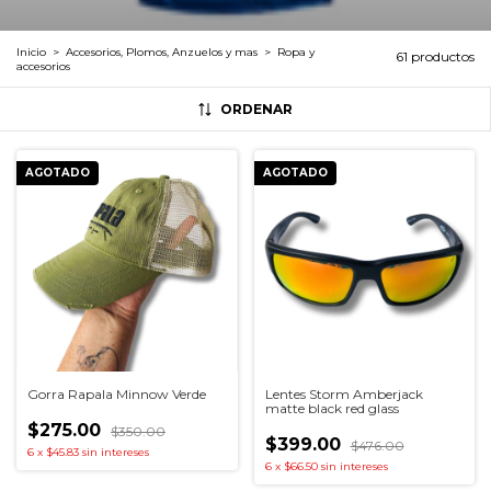
Inicio
>
Accesorios, Plomos, Anzuelos y mas
>
Ropa y
61 productos
accesorios
ORDENAR
AGOTADO
AGOTADO
Gorra Rapala Minnow Verde
Lentes Storm Amberjack
matte black red glass
$275.00
$350.00
$399.00
$476.00
6
x
$45.83
sin intereses
6
x
$66.50
sin intereses