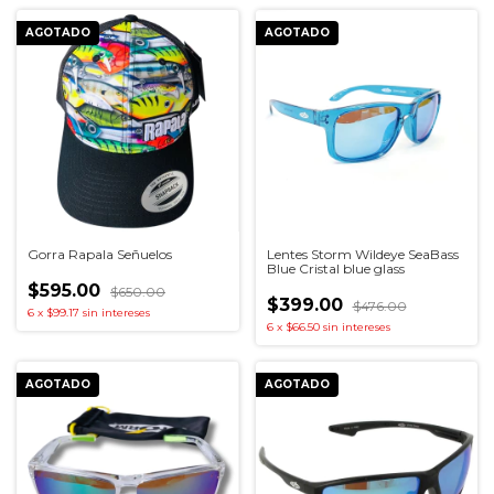
AGOTADO
AGOTADO
Gorra Rapala Señuelos
Lentes Storm Wildeye SeaBass
Blue Cristal blue glass
$595.00
$650.00
$399.00
$476.00
6
x
$99.17
sin intereses
6
x
$66.50
sin intereses
AGOTADO
AGOTADO