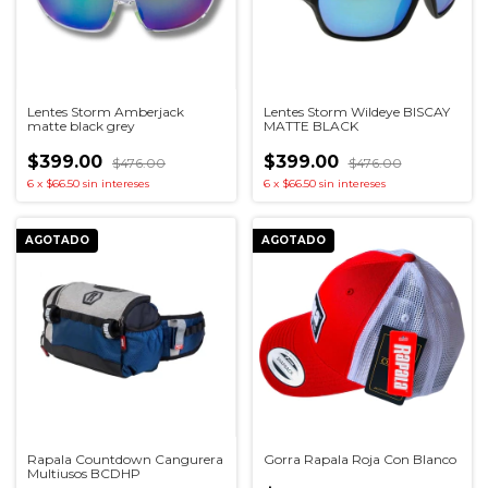
Lentes Storm Amberjack
Lentes Storm Wildeye BISCAY
matte black grey
MATTE BLACK
$399.00
$399.00
$476.00
$476.00
6
x
$66.50
sin intereses
6
x
$66.50
sin intereses
AGOTADO
AGOTADO
Gorra Rapala Roja Con Blanco
Rapala Countdown Cangurera
Multiusos BCDHP