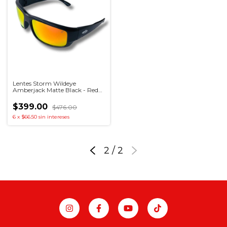
Lentes Storm Wildeye
Amberjack Matte Black - Red
Crystal
$399.00
$476.00
6
x
$66.50
sin intereses
2
/
2