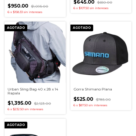
$645.00
$650.00
$950.00
$1,095.00
6
x
$107.50
sin intereses
6
x
$158.33
sin intereses
AGOTADO
AGOTADO
Gorra Shimano Plana
Urban Sling Bag 40 x 28 x 14
Rapala
$525.00
$785.00
$1,395.00
$2,123.00
6
x
$87.50
sin intereses
6
x
$232.50
sin intereses
AGOTADO