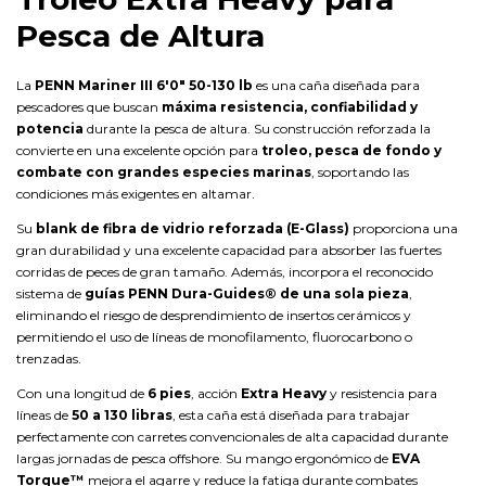
Pesca de Altura
La
PENN Mariner III 6'0" 50-130 lb
es una caña diseñada para
pescadores que buscan
máxima resistencia, confiabilidad y
potencia
durante la pesca de altura. Su construcción reforzada la
convierte en una excelente opción para
troleo, pesca de fondo y
combate con grandes especies marinas
, soportando las
condiciones más exigentes en altamar.
Su
blank de fibra de vidrio reforzada (E-Glass)
proporciona una
gran durabilidad y una excelente capacidad para absorber las fuertes
corridas de peces de gran tamaño. Además, incorpora el reconocido
sistema de
guías PENN Dura-Guides® de una sola pieza
,
eliminando el riesgo de desprendimiento de insertos cerámicos y
permitiendo el uso de líneas de monofilamento, fluorocarbono o
trenzadas.
Con una longitud de
6 pies
, acción
Extra Heavy
y resistencia para
líneas de
50 a 130 libras
, esta caña está diseñada para trabajar
perfectamente con carretes convencionales de alta capacidad durante
largas jornadas de pesca offshore. Su mango ergonómico de
EVA
Torque™
mejora el agarre y reduce la fatiga durante combates