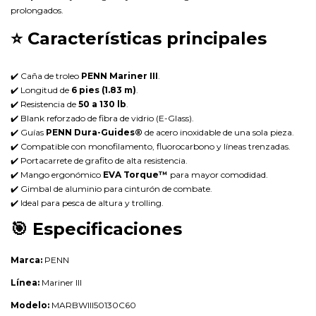
prolongados.
⭐
Características principales
✔️ Caña de troleo
PENN Mariner III
.
✔️ Longitud de
6 pies (1.83 m)
.
✔️ Resistencia de
50 a 130 lb
.
✔️ Blank reforzado de fibra de vidrio (E-Glass).
✔️ Guías
PENN Dura-Guides®
de acero inoxidable de una sola pieza.
✔️ Compatible con monofilamento, fluorocarbono y líneas trenzadas.
✔️ Portacarrete de grafito de alta resistencia.
✔️ Mango ergonómico
EVA Torque™
para mayor comodidad.
✔️ Gimbal de aluminio para cinturón de combate.
✔️ Ideal para pesca de altura y trolling.
🎯
Especificaciones
Marca:
PENN
Línea:
Mariner III
Modelo:
MARBWIII50130C60