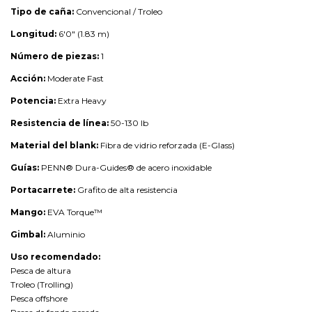
Tipo de caña:
Convencional / Troleo
Longitud:
6'0" (1.83 m)
Número de piezas:
1
Acción:
Moderate Fast
Potencia:
Extra Heavy
Resistencia de línea:
50-130 lb
Material del blank:
Fibra de vidrio reforzada (E-Glass)
Guías:
PENN® Dura-Guides® de acero inoxidable
Portacarrete:
Grafito de alta resistencia
Mango:
EVA Torque™
Gimbal:
Aluminio
Uso recomendado:
Pesca de altura
Troleo (Trolling)
Pesca offshore