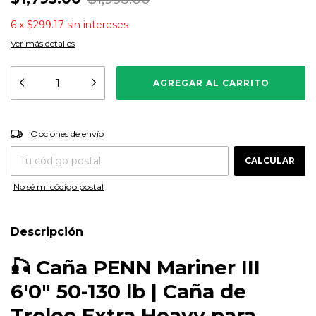
6
x
$299.17
sin intereses
Ver más detalles
CAMBIAR CP
Entregas para el CP:
Opciones de envío
CALCULAR
No sé mi código postal
Descripción
🎣
Caña PENN Mariner III
6'0" 50-130 lb | Caña de
Troleo Extra Heavy para