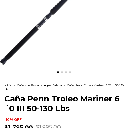
Inicio
>
Cañas de Pesca
>
Agua Salada
>
Caña Penn Troleo Mariner 6´0 III 50-130
Lbs
Caña Penn Troleo Mariner 6
´0 III 50-130 Lbs
-
10
%
OFF
$1,795.00
$1,995.00