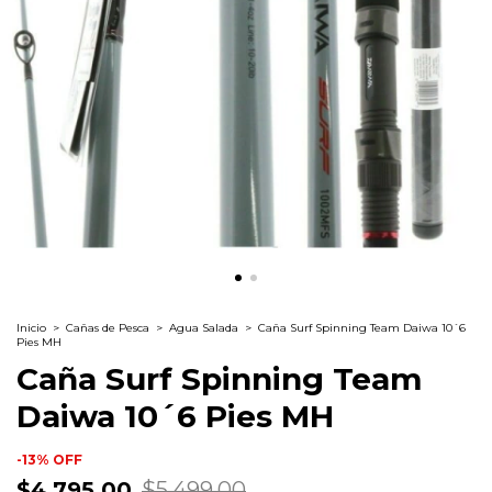
Inicio
>
Cañas de Pesca
>
Agua Salada
>
Caña Surf Spinning Team Daiwa 10´6
Pies MH
Caña Surf Spinning Team
Daiwa 10´6 Pies MH
-
13
%
OFF
$4,795.00
$5,499.00