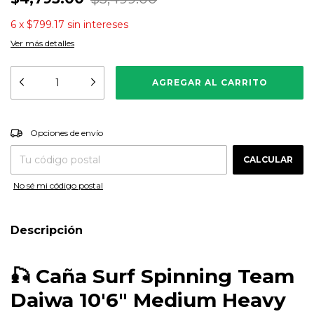
6
x
$799.17
sin intereses
Ver más detalles
CAMBIAR CP
Entregas para el CP:
Opciones de envío
CALCULAR
No sé mi código postal
Descripción
🎣 Caña Surf Spinning Team
Daiwa 10'6" Medium Heavy