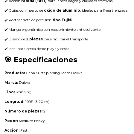
✔️ Acción
rápida (Fast)
para lances largos y clavadas efectivas.
✔️ Guías con inserto de
óxido de aluminio
, ideales para línea trenzada.
✔️ Portacarrete de precisión
tipo Fuji®
.
✔️ Mango ergonómico con recubrimiento antideslizante.
✔️ Diseño de
2 piezas
para facilitar el transporte.
✔️ Ideal para pesca desde playa y costa.
🎯 Especificaciones
Producto:
Caña Surf Spinning Team Daiwa
Marca:
Daiwa
Tipo:
Spinning
Longitud:
10'6" (3.20 m)
Número de piezas:
2
Poder:
Medium Heavy
Acción:
Fast