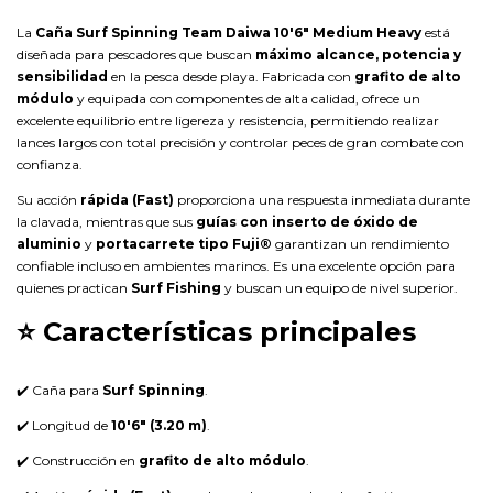
La
Caña Surf Spinning Team Daiwa 10'6" Medium Heavy
está
diseñada para pescadores que buscan
máximo alcance, potencia y
sensibilidad
en la pesca desde playa. Fabricada con
grafito de alto
módulo
y equipada con componentes de alta calidad, ofrece un
excelente equilibrio entre ligereza y resistencia, permitiendo realizar
lances largos con total precisión y controlar peces de gran combate con
confianza.
Su acción
rápida (Fast)
proporciona una respuesta inmediata durante
la clavada, mientras que sus
guías con inserto de óxido de
aluminio
y
portacarrete tipo Fuji®
garantizan un rendimiento
confiable incluso en ambientes marinos. Es una excelente opción para
quienes practican
Surf Fishing
y buscan un equipo de nivel superior.
⭐ Características principales
✔️ Caña para
Surf Spinning
.
✔️ Longitud de
10'6" (3.20 m)
.
✔️ Construcción en
grafito de alto módulo
.