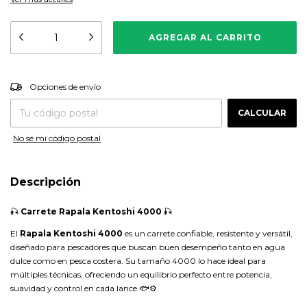
CAMBIAR CP
Entregas para el CP:
Opciones de envío
CALCULAR
No sé mi código postal
Descripción
🎣
Carrete Rapala Kentoshi 4000
🎣
El
Rapala Kentoshi 4000
es un carrete confiable, resistente y versátil,
diseñado para pescadores que buscan buen desempeño tanto en agua
dulce como en pesca costera. Su tamaño 4000 lo hace ideal para
múltiples técnicas, ofreciendo un equilibrio perfecto entre potencia,
suavidad y control en cada lance 🐟⚙️.