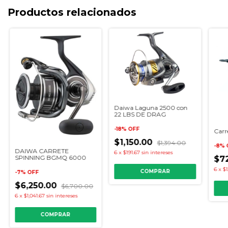
Productos relacionados
Daiwa Laguna 2500 con
22 LBS DE DRAG
-
18
%
OFF
Carr
$1,150.00
$1,394.00
-
8
%
DAIWA CARRETE
6
x
$191.67
sin intereses
SPINNING BGMQ 6000
$7
6
x
$1
-
7
%
OFF
$6,250.00
$6,700.00
6
x
$1,041.67
sin intereses