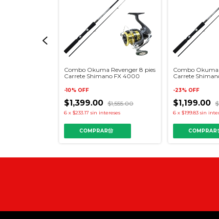
ies Carrete
Combo Okuma Revenger 8 pies
Combo Okuma R
00
Carrete Shimano FX 4000
Carrete Shiman
-
10
%
OFF
-
23
%
OFF
$1,399.00
$1,199.00
,101.00
$1,555.00
$
reses
6
x
$233.17
sin intereses
6
x
$199.83
sin inte