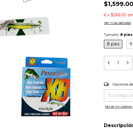
$1,599.0
6
x
$266.50
si
Ver más detalles
Tamaño:
8 pies
8 pies
9
Entregas para el
Opciones de
No sé mi código 
Descripció