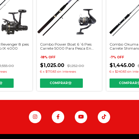
evenger 8 pies
Combo Power Boat 6´6 Pies
Combo Okuma R
o IX 4000
Carrete 5000 Para Pesca En
Carrete Shiman
Lancha
-
18
%
OFF
-
7
%
OFF
$1,025.00
$1,445.00
1,555.00
$1,252.00
reses
6
x
$170.83
sin intereses
6
x
$240.83
sin inte