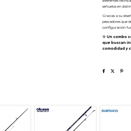
diferentes técni
señuelos en disti
Gracias a su dis
pescadores que d
configuración fun
🎯
Un combo co
que buscan ini
comodidad y c