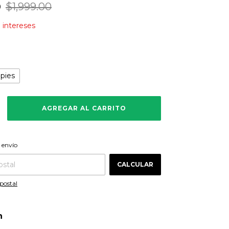
0
$1,999.00
n intereses
 pies
CAMBIAR CP
 CP:
 envío
CALCULAR
postal
n