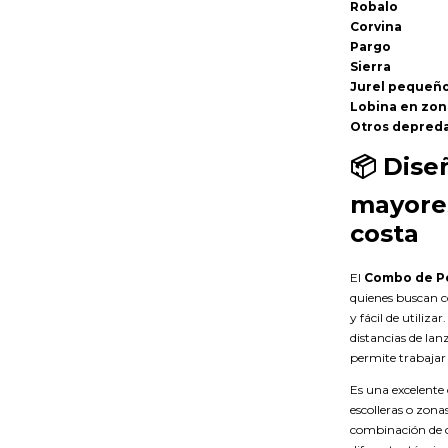
Robalo
Corvina
Pargo
Sierra
Jurel pequeñ
Lobina en zon
Otros depred
📦
Dise
mayores
costa
El
Combo de Pe
quienes buscan c
y fácil de utiliz
distancias de lan
permite trabajar
Es una excelente 
escolleras o zona
combinación de c