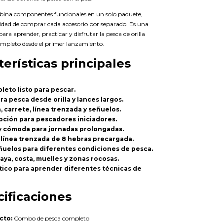
ina componentes funcionales en un solo paquete,
sidad de comprar cada accesorio por separado. Es una
para aprender, practicar y disfrutar la pesca de orilla
mpleto desde el primer lanzamiento.
terísticas principales
eto listo para pescar.
a pesca desde orilla y lances largos.
, carrete, línea trenzada y señuelos.
pción para pescadores iniciadores.
 y cómoda para jornadas prolongadas.
 línea trenzada de 8 hebras precargada.
eñuelos para diferentes condiciones de pesca.
laya, costa, muelles y zonas rocosas.
tico para aprender diferentes técnicas de
ificaciones
cto:
Combo de pesca completo