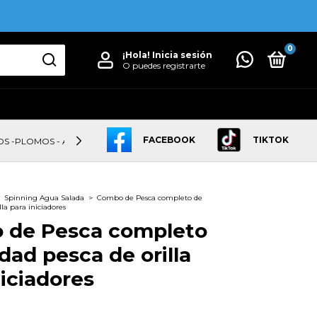
0
¡Hola!
Inicia sesión
O puedes registrarte
FACEBOOK
TIKTOK
OS -PLOMOS - ANZUELOS
LINEAS
CAÑAS
CARRETES
Spinning Agua Salada
>
Combo de Pesca completo de
lla para iniciadores
 de Pesca completo
idad pesca de orilla
niciadores