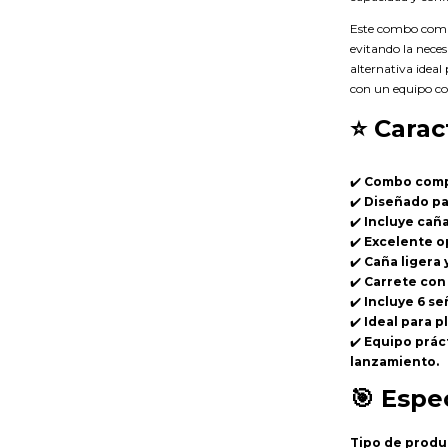
Este combo comb
evitando la nece
alternativa ideal 
con un equipo co
⭐
Carac
✔️
Combo compl
✔️
Diseñado par
✔️
Incluye caña
✔️
Excelente o
✔️
Caña ligera
✔️
Carrete con
✔️
Incluye 6 s
✔️
Ideal para p
✔️
Equipo prác
lanzamiento.
🎯
Espec
Tipo de produ