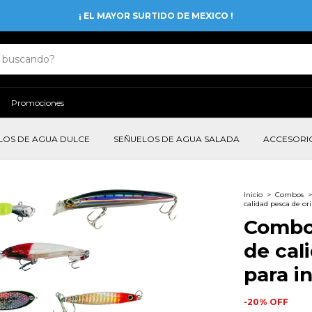
¡ EL MAYOR SURTIDO DE MEXICO !
Promociones
LOS DE AGUA DULCE
SEÑUELOS DE AGUA SALADA
ACCESORI
Inicio
>
Combos
>
calidad pesca de ori
Combo
de cal
para i
-
20
%
OFF