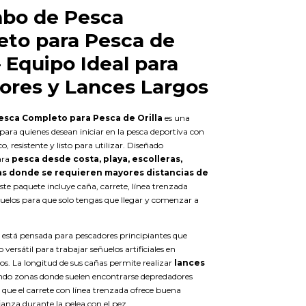
bo de Pesca
to para Pesca de
– Equipo Ideal para
dores y Lances Largos
sca Completo para Pesca de Orilla
es una
para quienes desean iniciar en la pesca deportiva con
, resistente y listo para utilizar. Diseñado
ara
pesca desde costa, playa, escolleras,
as donde se requieren mayores distancias de
este paquete incluye caña, carrete, línea trenzada
uelos para que solo tengas que llegar y comenzar a
 está pensada para pescadores principiantes que
versátil para trabajar señuelos artificiales en
os. La longitud de sus cañas permite realizar
lances
ndo zonas donde suelen encontrarse depredadores
 que el carrete con línea trenzada ofrece buena
anza durante la pelea con el pez.