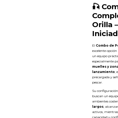
🎣
Com
Comple
Orilla 
Inicia
El
Combo de Pe
excelente opción 
un equipo práctico
especialmente p
muelles y zon
lanzamiento
, 
precargada y señ
pescar.
Su configuración
buscan un equipo 
ambientes coster
largos
, alcanza
activos, mientras
capacidad y confi