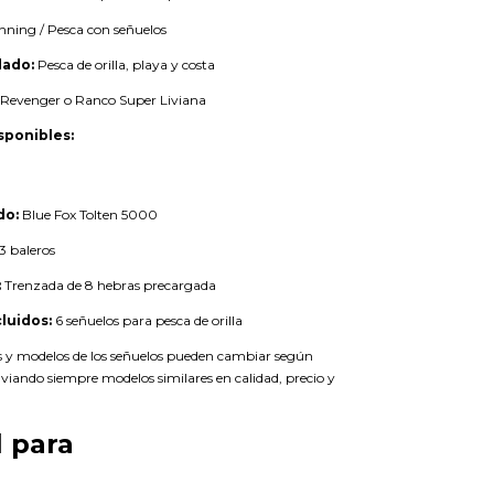
nning / Pesca con señuelos
ado:
Pesca de orilla, playa y costa
Revenger o Ranco Super Liviana
sponibles:
do:
Blue Fox Tolten 5000
3 baleros
:
Trenzada de 8 hebras precargada
luidos:
6 señuelos para pesca de orilla
s y modelos de los señuelos pueden cambiar según
nviando siempre modelos similares en calidad, precio y
l para