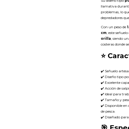
Su diseño tipo
p
llamativa durant
problemas, lo qu
depredadores que
Con un peso de
1
cm
, este señuel
orilla
, siendo un
costeras donde se
⭐
Carac
✔️ Señuelo artes
✔️ Diseño tipo po
✔️ Excelente capa
✔️ Acción de salp
✔️ Ideal para tra
✔️ Tamaño y peso
✔️ Disponible en 
de pesca.
✔️ Diseñado para
🎯
Espec