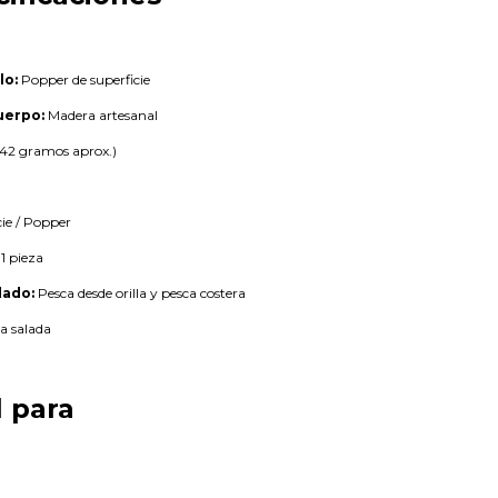
lo:
Popper de superficie
uerpo:
Madera artesanal
(42 gramos aprox.)
m
ie / Popper
1 pieza
ado:
Pesca desde orilla y pesca costera
 salada
l para