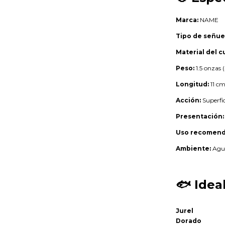
Marca:
NAME
Tipo de señue
Material del c
Peso:
1.5 onzas 
Longitud:
11 c
Acción:
Superfic
Presentación:
Uso recomend
Ambiente:
Agua
🐟
Idea
Jurel
Dorado