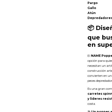
Pargo
Gallo
Atún
Depredadores
📦
Dise
que bus
en supe
El
NAME Popper
opción para quien
necesitan un arti
construcción arte
convierten en un
peces depredadore
Es una gran com
carretes spin
y líderes resi
costa.
🎯
Un popper ar