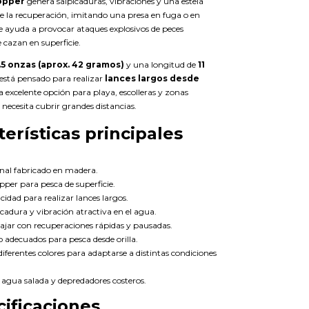
opper
genera salpicaduras, vibraciones y una estela
e la recuperación, imitando una presa en fuga o en
e ayuda a provocar ataques explosivos de peces
 cazan en superficie.
.5 onzas (aprox. 42 gramos)
y una longitud de
11
o está pensado para realizar
lances largos desde
a excelente opción para playa, escolleras y zonas
 necesita cubrir grandes distancias.
terísticas principales
anal fabricado en madera.
pper para pesca de superficie.
cidad para realizar lances largos.
icadura y vibración atractiva en el agua.
bajar con recuperaciones rápidas y pausadas.
 adecuados para pesca desde orilla.
diferentes colores para adaptarse a distintas condiciones
 agua salada y depredadores costeros.
ificaciones