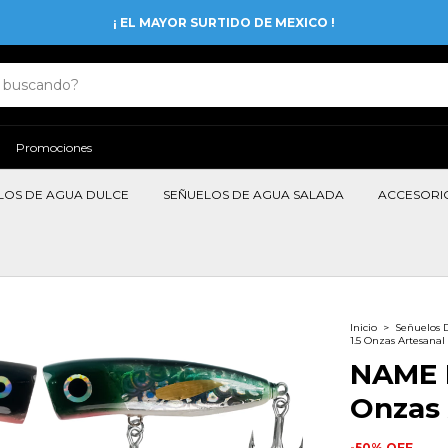
¡ EL MAYOR SURTIDO DE MEXICO !
Promociones
LOS DE AGUA DULCE
SEÑUELOS DE AGUA SALADA
ACCESORI
Inicio
>
Señuelos 
1.5 Onzas Artesanal
NAME P
Onzas 
-
50
%
OFF