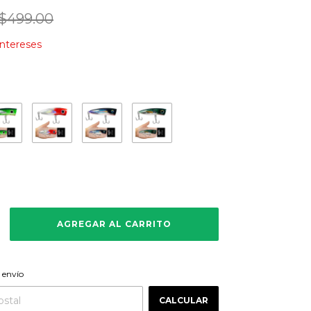
$499.00
intereses
CAMBIAR CP
 CP:
 envío
CALCULAR