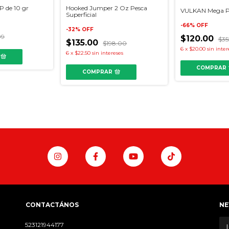
 de 10 gr
Hooked Jumper 2 Oz Pesca
VULKAN Mega P
Superficial
-
66
%
OFF
-
32
%
OFF
99
$120.00
$35
$135.00
$198.00
6
x
$20.00
sin inter
6
x
$22.50
sin intereses
COMPRAR
COMPRAR
CONTACTÁNOS
NE
523121944177