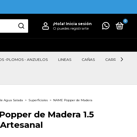
0
¡Hola!
Inicia sesión
O puedes registrarte
OS -PLOMOS - ANZUELOS
LINEAS
CAÑAS
CARRETES
De Agua Salada
>
Superficiales
>
NAME Popper de Madera
opper de Madera 1.5
Artesanal