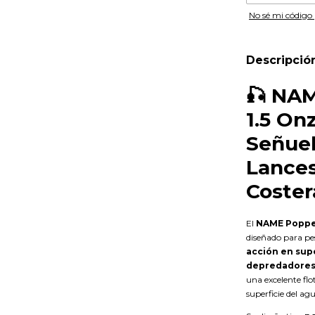
No sé mi código 
Descripció
🎣
NAM
1.5 On
Señuel
Lances
Coster
El
NAME Popper
diseñado para p
acción en supe
depredadores
una excelente flo
superficie del ag