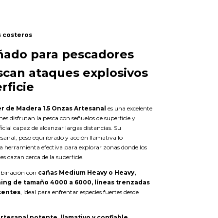
 costeros
ñado para pescadores
can ataques explosivos
rficie
 de Madera 1.5 Onzas Artesanal
es una excelente
es disfrutan la pesca con señuelos de superficie y
ficial capaz de alcanzar largas distancias. Su
sanal, peso equilibrado y acción llamativa lo
a herramienta efectiva para explorar zonas donde los
s cazan cerca de la superficie.
binación con
cañas Medium Heavy o Heavy,
ning de tamaño 4000 a 6000, líneas trenzadas
stentes
, ideal para enfrentar especies fuertes desde
tesanal potente, llamativo y confiable,