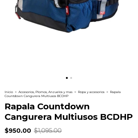
Inicio
>
Accesorios, Plomos, Anzuelos y mas
>
Ropa y accesorios
>
Rapala
Countdown Cangurera Multiusos BCDHP
Rapala Countdown
Cangurera Multiusos BCDHP
$950.00
$1,095.00