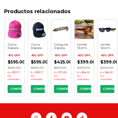
Productos relacionados
Lentes
Cangurera
Gorra
Gorra
Lentes
Storm
Rapala
Rapala
Rapala
Storm
Wildeye
SportsMan
Clasic
Clasic
Wild Eye
Dorado
Rosa
Negra
Rockfish
-
16
%
OFF
-
19
%
OFF
-
8
%
OFF
-
8
%
OFF
-
16
%
OFF
Black
Crystal
Camo
$399.00
$425.00
00
$595.00
$595.00
Green
$399.0
Red
Glass
$476.00
$525.00
$650.00
$650.00
$476.00
6
x
$66.50
6
x
$70.83
6
x
$99.17
6
x
$99.17
6
x
$66.50
sin
sin
sin
sin
sin
intereses
intereses
intereses
intereses
intereses