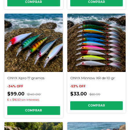
COMPRAR
COMPRAR
ONYX Xpro 17 gramos
ONYX Minnow XR de 10 gr
-
34
%
OFF
-
53
%
OFF
$99.00
$33.00
$149.00
$69.99
6
x
$16.50
sin intereses
COMPRAR
COMPRAR