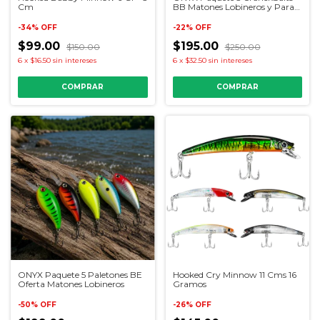
Cm
BB Matones Lobineros y Para
Mar
-
34
%
OFF
-
22
%
OFF
$99.00
$195.00
$150.00
$250.00
6
x
$16.50
sin intereses
6
x
$32.50
sin intereses
COMPRAR
ONYX Paquete 5 Paletones BE
Hooked Cry Minnow 11 Cms 16
Oferta Matones Lobineros
Gramos
-
50
%
OFF
-
26
%
OFF