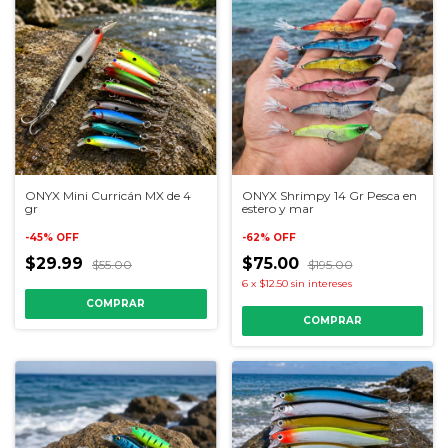
ONYX Mini Curricán MX de 4
ONYX Shrimpy 14 Gr Pesca en
gr
estero y mar
-
45
%
OFF
-
62
%
OFF
$29.99
$75.00
$55.00
$195.00
6
x
$12.50
sin intereses
COMPRAR
COMPRAR