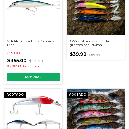
ONYX Minnow XH de 14
X-RAP Saltwater 12 Cm Pesca
gramos con Pluma
Mar
-
8
%
OFF
$39.99
$89.99
$365.00
$395.00
6
x
$60.83
sin intereses
COMPRAR
AGOTADO
AGOTADO