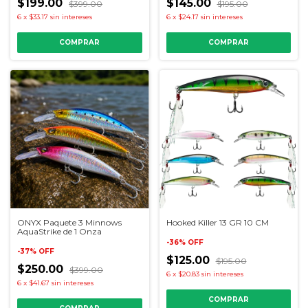
$199.00
$145.00
$399.00
$195.00
6
x
$33.17
sin intereses
6
x
$24.17
sin intereses
COMPRAR
ONYX Paquete 3 Minnows
Hooked Killer 13 GR 10 CM
AquaStrike de 1 Onza
-
36
%
OFF
-
37
%
OFF
$125.00
$195.00
$250.00
$399.00
6
x
$20.83
sin intereses
6
x
$41.67
sin intereses
COMPRAR