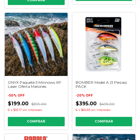
ONYX Paquete 5 Minnows XP
BOMBER Model A (3 Piezas)
Laser Oferta Matones
PACK
-
50
%
OFF
-
20
%
OFF
$199.00
$395.00
$399.00
$495.00
6
x
$33.17
sin intereses
6
x
$65.83
sin intereses