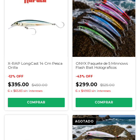
X-RAP LongCast 14 Cm Pesca
ONYX Paquete de 5 Minnows
Orilla
Flash Bait Holograficos
-
12
%
OFF
-
43
%
OFF
$395.00
$299.00
$450.00
$525.00
6
x
$65.83
sin intereses
6
x
$49.83
sin intereses
COMPRAR
AGOTADO