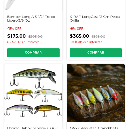
Bomber Long A 3-1/2" Troleo
X-RAP LongCast 12 Cm Pesca
Ligero 3/8 Oz
Orilla
-
15
%
OFF
-
8
%
OFF
$175.00
$365.00
$205.00
$395.00
6
x
$29.17
sin intereses
6
x
$60.83
sin intereses
COMPRAR
COMPRAR
Hooked Babby Minnow 6 Gr - 5
ONYX Paquete 5 Cranckbaits