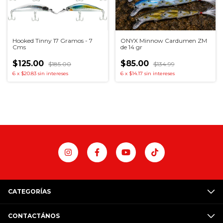
Hooked Tinny 17 Gramos - 7
ONYX Minnow Cardumen ZM
Cms
de 14 gr
$125.00
$85.00
$185.00
$134.99
6
x
$20.83
sin intereses
6
x
$14.17
sin intereses
CATEGORÍAS
CONTACTÁNOS