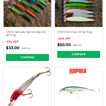
ONYX Señuelo Seccionado SR
ONYX Minnow XF de 15 gr
de 10 gr
-
44
%
OFF
-
53
%
OFF
$50.00
$89.99
$33.00
$69.99
COMPRAR
COMPRAR