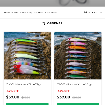
24 productos
Inicio
>
Señuelos De Agua Dulce
>
Minnow
ORDENAR
ONYX Minnow XG de 15 gr
ONYX Minnow XL de 14 gr
-
47
%
OFF
-
47
%
OFF
$37.00
$37.00
$69.99
$69.99