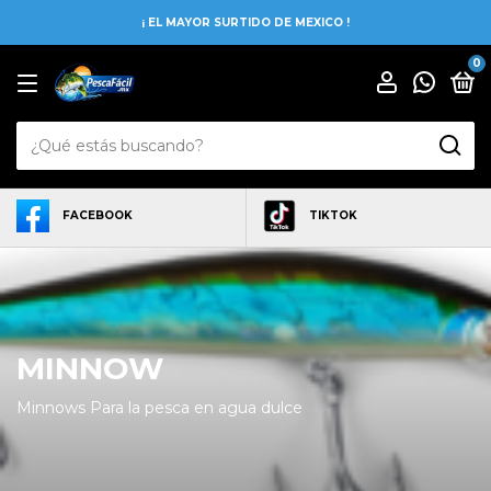
¡ EL MAYOR SURTIDO DE MEXICO !
0
FACEBOOK
TIKTOK
MINNOW
Minnows Para la pesca en agua dulce