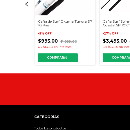
urf 8 Pies
Caña de Surf Okuma Tundra SP
Caña Surf Spin
10 Pies
Coastal SP 10’6”
-
9
%
OFF
-
27
%
OFF
99.00
$995.00
$3,495.00
$1,099.00
reses
6
x
$165.83
sin intereses
6
x
$582.50
sin inte
CATEGORÍAS
Todos los productos