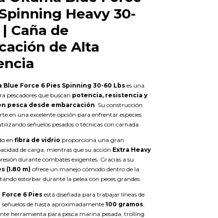
 Spinning Heavy 30-
 | Caña de
ación de Alta
encia
Blue Force 6 Pies Spinning 30-60 Lbs
es una
ara pescadores que buscan
potencia, resistencia y
 en pesca desde embarcación
. Su construcción
rte en una excelente opción para enfrentar especies
tilizando señuelos pesados o técnicas con carnada.
do en
fibra de vidrio
proporciona una gran
pacidad de carga, mientras que su acción
Extra Heavy
presión durante combates exigentes. Gracias a su
es (1.80 m)
ofrece un manejo cómodo dentro de la
tando estorbar durante la pelea con peces grandes.
Force 6 Pies
está diseñada para trabajar líneas de
 señuelos de hasta aproximadamente
100 gramos
,
ente herramienta para pesca marina pesada, trolling