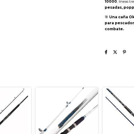
10000
, líneas t
pesadas, popp
🎯
Una caña Ok
para pescador
combate.