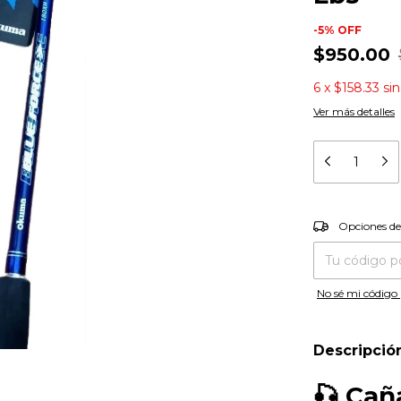
-
5
%
OFF
$950.00
6
x
$158.33
si
Ver más detalles
Entregas para el
Opciones de
No sé mi código 
Descripció
🎣
Cañ