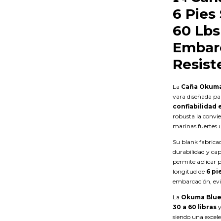
6 Pies
60 Lbs
Embarc
Resist
La
Caña Okuma 
vara diseñada p
confiabilidad
robusta la convie
marinas fuertes u
Su blank fabrica
durabilidad y ca
permite aplicar 
longitud de
6 pi
embarcación, evi
La
Okuma Blue 
30 a 60 libras
y
siendo una excel