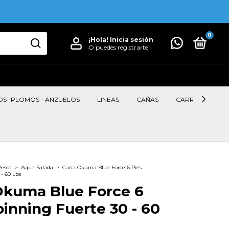
0
¡Hola!
Inicia sesión
O puedes registrarte
OS -PLOMOS - ANZUELOS
LINEAS
CAÑAS
CARRETES
Pesca
>
Agua Salada
>
Caña Okuma Blue Force 6 Pies
- 60 Lbs
Okuma Blue Force 6
pinning Fuerte 30 - 60