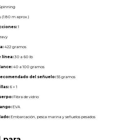
pinning
s (1.80 m aprox.)
cciones:
1
eavy
a:
422 gramos
 línea:
30 a 60 lb
lance:
40 a 100 gramos
recomendado del señuelo:
55 gramos
las:
6 + 1
uerpo:
Fibra de vidrio
mango:
EVA
ado:
Embarcación, pesca marina y señuelos pesados
l para