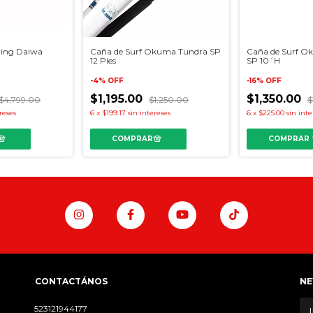
ning Daiwa
Caña de Surf Okuma Tundra SP
Caña de Surf O
12 Pies
SP 10´H
-
4
%
OFF
-
16
%
OFF
$1,195.00
$1,350.00
$4,799.00
$1,250.00
$
reses
6
x
$199.17
sin intereses
6
x
$225.00
sin inte
COMPRAR
CONTACTÁNOS
NE
523121944177