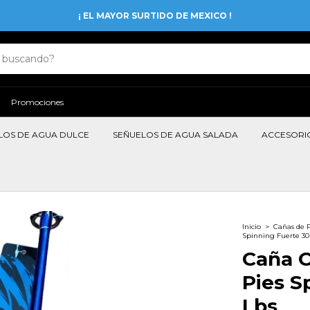
¡ EL MAYOR SURTIDO DE MEXICO !
Promociones
LOS DE AGUA DULCE
SEÑUELOS DE AGUA SALADA
ACCESORI
Inicio
>
Cañas de 
Spinning Fuerte 30 
Caña 
Pies S
Lbs