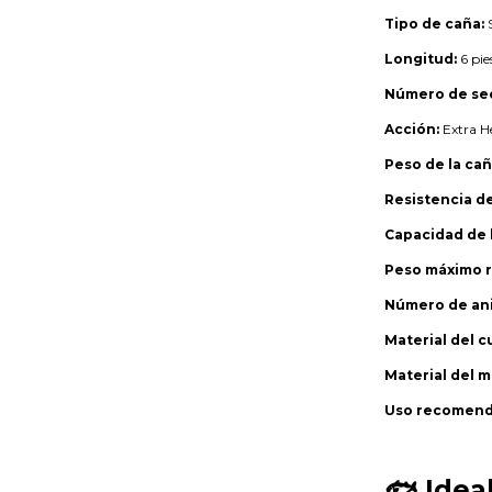
Tipo de caña:
S
Longitud:
6 pie
Número de se
Acción:
Extra H
Peso de la cañ
Resistencia de
Capacidad de 
Peso máximo 
Número de anil
Material del c
Material del 
Uso recomend
🐟
Idea