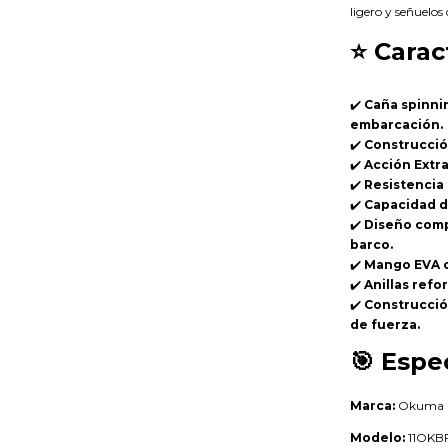
ligero y señuelo
⭐
Carac
✔️
Caña spinni
embarcación.
✔️
Construcción
✔️
Acción Extr
✔️
Resistencia 
✔️
Capacidad d
✔️
Diseño comp
barco.
✔️
Mango EVA c
✔️
Anillas refo
✔️
Construcció
de fuerza.
🎯
Espec
Marca:
Okuma
Modelo:
11OKB