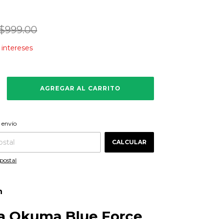
$999.00
n intereses
CAMBIAR CP
 CP:
 envío
CALCULAR
postal
n
a Okuma Blue Force