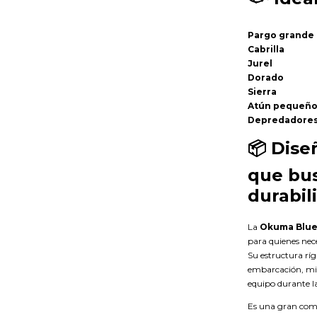
Pargo grande
Cabrilla
Jurel
Dorado
Sierra
Atún pequeño
Depredadores
📦
Dise
que bus
durabil
La
Okuma Blue 
para quienes nece
Su estructura ríg
embarcación, mie
equipo durante l
Es una gran com