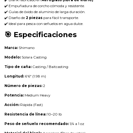
✔️ Empuñadura de corcho cómoda y resistente.
✔️ Guías de óxido de aluminio de larga duración.
✔️ Diseño de
2 piezas
para fácil transporte.
✔️ Ideal para pesca con señuelos en agua dulce.
🎯
Especificaciones
Marca:
Shimano
Modelo:
Solara Casting
Tipo de caña:
Casting / Baitcasting
Longitud:
6'6" (1.98 m)
Número de piezas:
2
Potencia:
Medium Heavy
Acción:
Rápida (Fast)
Resistencia de línea:
10–20 lb
Peso de señuelo recomendado:
1/4 a 1 oz