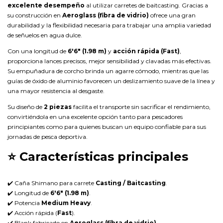
excelente desempeño
al utilizar carretes de baitcasting. Gracias a
su construcción en
Aeroglass (fibra de vidrio)
ofrece una gran
durabilidad y la flexibilidad necesaria para trabajar una amplia variedad
de señuelos en agua dulce.
Con una longitud de
6'6" (1.98 m)
y
acción rápida (Fast)
,
proporciona lances precisos, mejor sensibilidad y clavadas más efectivas.
Su empuñadura de corcho brinda un agarre cómodo, mientras que las
guías de óxido de aluminio favorecen un deslizamiento suave de la línea y
una mayor resistencia al desgaste.
Su diseño de
2 piezas
facilita el transporte sin sacrificar el rendimiento,
convirtiéndola en una excelente opción tanto para pescadores
principiantes como para quienes buscan un equipo confiable para sus
jornadas de pesca deportiva.
⭐
Características principales
✔️ Caña Shimano para carrete
Casting / Baitcasting
.
✔️ Longitud de
6'6" (1.98 m)
.
✔️ Potencia
Medium Heavy
.
✔️ Acción rápida (
Fast
).
✔️ Blank fabricado en
Aeroglass (fibra de vidrio)
.