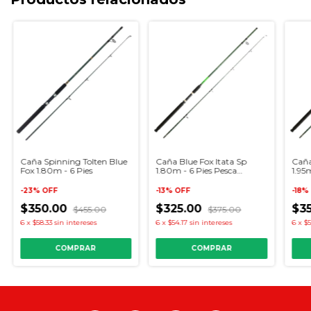
Caña Spinning Tolten Blue
Caña Blue Fox Itata Sp
Caña
Fox 1.80m - 6 Pies
1.80m - 6 Pies Pesca
1.95
Lobinera - Estero
Lobi
-
23
%
OFF
-
13
%
OFF
-
18
%
$350.00
$325.00
$3
$455.00
$375.00
6
x
$58.33
sin intereses
6
x
$54.17
sin intereses
6
x
$5