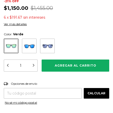
-
21
%
OFF
$1,150.00
$1,455.00
6
x
$191.67
sin intereses
Ver más detalles
Color:
Verde
CAMBIAR CP
Entregas para el CP:
Opciones de envío
CALCULAR
No sé mi código postal