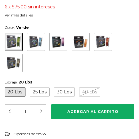
6
x
$75.00
sin intereses
Ver más detalles
Color:
Verde
Libraje:
20 Lbs
20 Lbs
25 Lbs
30 Lbs
40 Lbs
CAMBIAR CP
Entregas para el CP:
Opciones de envío