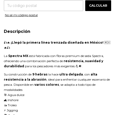
CALCULAR
No sé mi código postal
Descripción
🎣🔥
¡Llegó la primera línea trenzada diseñada en México!
🇲🇽
🔥🎣
La
Spectra MX
está fabricada con fibras premium de seda Spectra,
ofreciendo una combinación perfecta de
resistencia, suavidad y
durabilidad
para los pescadores más exigentes 💪🐠.
Su construcción de
9 hebras
la hace
ultra delgada
, con
alta
resistencia a la abrasión
, ideal para enfrentar cualquier escenario de
pesca. Disponible en
varios colores
, se adapta a todo tipo de
modalidades:
🎯 Agua dulce
🌊 Inshore
🚤 Troleo
⚡ Jigging