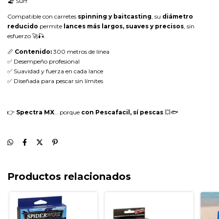
🏖️ Surf
Compatible con carretes
spinning y baitcasting
, su
diámetro
reducido
permite
lances más largos, suaves y precisos
, sin
esfuerzo 🚀🎣.
📏
Contenido:
300 metros de línea
✅ Desempeño profesional
✅ Suavidad y fuerza en cada lance
✅ Diseñada para pescar sin límites
👉
Spectra MX
… porque
con Pescafacil, sí pescas
💥🐟
Productos relacionados