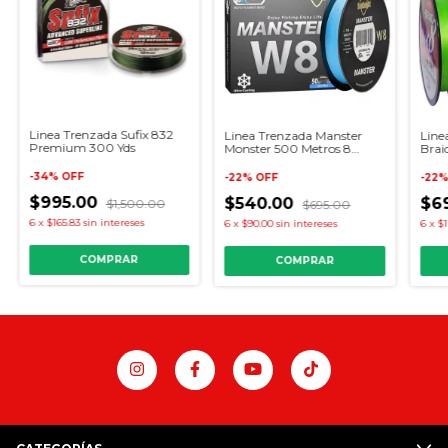
Linea Trenzada Sufix 832
Linea Trenzada Manster
Line
Premium 300 Yds
Monster 500 Metros 8
Brai
Ebras
Yds
-
34
%
OFF
-
22
%
OFF
-
22
$995.00
$540.00
$6
$1,500.00
$695.00
6
x
$165.83
sin intereses
6
x
$90.00
sin intereses
6
x
$1
COMPRAR
COMPRAR