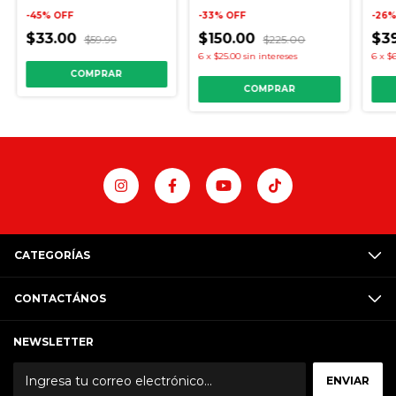
-
45
%
OFF
-
33
%
OFF
-
26
$33.00
$150.00
$3
$59.99
$225.00
6
x
$25.00
sin intereses
6
x
$6
COMPRAR
COMPRAR
CATEGORÍAS
CONTACTÁNOS
NEWSLETTER