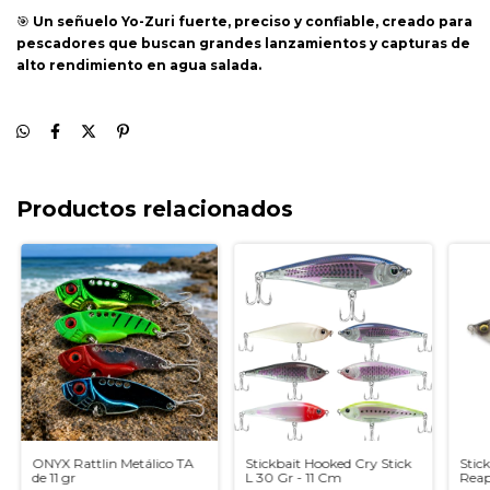
🎯
Un señuelo Yo-Zuri fuerte, preciso y confiable, creado para
pescadores que buscan grandes lanzamientos y capturas de
alto rendimiento en agua salada.
Productos relacionados
ONYX Rattlin Metálico TA
Stickbait Hooked Cry Stick
Stic
de 11 gr
L 30 Gr - 11 Cm
Reap