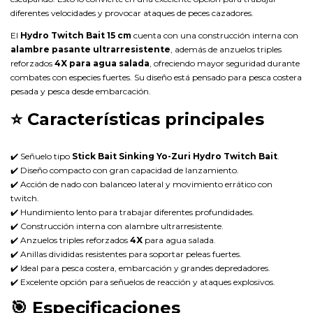
diferentes velocidades y provocar ataques de peces cazadores.
El
Hydro Twitch Bait 15 cm
cuenta con una construcción interna con
alambre pasante ultrarresistente
, además de anzuelos triples
reforzados
4X para agua salada
, ofreciendo mayor seguridad durante
combates con especies fuertes. Su diseño está pensado para pesca costera
pesada y pesca desde embarcación.
⭐
Características principales
✔️ Señuelo tipo
Stick Bait Sinking Yo-Zuri Hydro Twitch Bait
.
✔️ Diseño compacto con gran capacidad de lanzamiento.
✔️ Acción de nado con balanceo lateral y movimiento errático con
twitch.
✔️ Hundimiento lento para trabajar diferentes profundidades.
✔️ Construcción interna con alambre ultrarresistente.
✔️ Anzuelos triples reforzados
4X
para agua salada.
✔️ Anillas divididas resistentes para soportar peleas fuertes.
✔️ Ideal para pesca costera, embarcación y grandes depredadores.
✔️ Excelente opción para señuelos de reacción y ataques explosivos.
🎯
Especificaciones