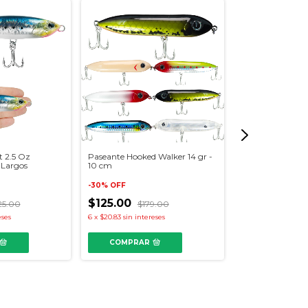
t 2.5 Oz
Paseante Hooked Walker 14 gr -
 Largos
10 cm
VULKAN Mega P
-
30
%
OFF
-
66
%
OFF
$125.00
$120.00
25.00
$179.00
$35
eses
6
x
$20.83
sin intereses
6
x
$20.00
sin inter
COMPRAR
COMPRAR