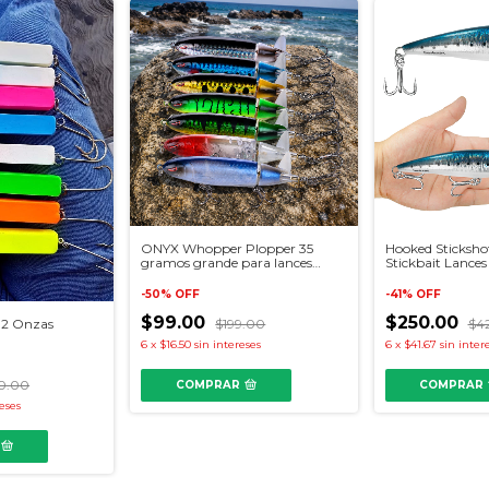
ONYX Whopper Plopper 35
Hooked Sticksho
gramos grande para lances
Stickbait Lances
largos
-
50
%
OFF
-
41
%
OFF
$99.00
$250.00
$199.00
$4
 2 Onzas
6
x
$16.50
sin intereses
6
x
$41.67
sin inter
50.00
COMPRAR
COMPRAR
reses