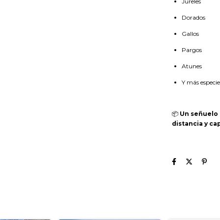
Jureles
Dorados
Gallos
Pargos
Atunes
Y más especi
📦
Un señuelo 
distancia y ca