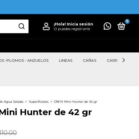
0
¡Hola!
Inicia sesión
O puedes registrarte
OS -PLOMOS - ANZUELOS
LINEAS
CAÑAS
CARRETES
De Agua Salada
>
Superficiales
>
ONYX Mini Hunter de 42 gr
ini Hunter de 42 gr
110.00