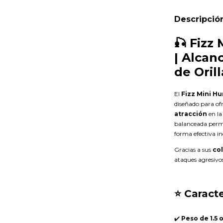
Descripció
🎣 Fizz 
| Alcan
de Orill
El
Fizz Mini Hu
diseñado para of
atracción
en la
balanceada permi
forma efectiva in
Gracias a sus
col
ataques agresivo
⭐ Caracte
✔️
Peso de 1.5 o