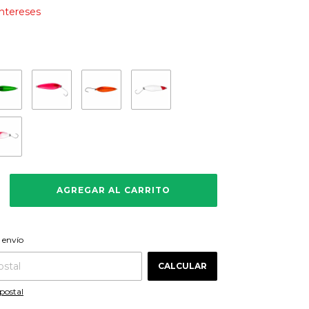
intereses
CAMBIAR CP
 CP:
 envío
CALCULAR
postal