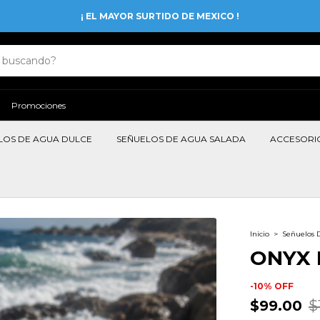
¡ EL MAYOR SURTIDO DE MEXICO !
Promociones
LOS DE AGUA DULCE
SEÑUELOS DE AGUA SALADA
ACCESORI
Inicio
>
Señuelos 
ONYX M
-
10
%
OFF
$99.00
$