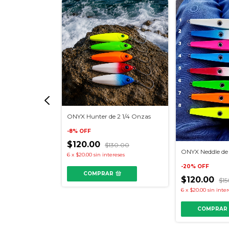
 de 10 gr
ONYX Hunter de 2 1/4 Onzas
-
8
%
OFF
$120.00
99
$130.00
ONYX Neddle de
6
x
$20.00
sin intereses
-
20
%
OFF
COMPRAR
$120.00
$1
6
x
$20.00
sin inte
COMPRAR