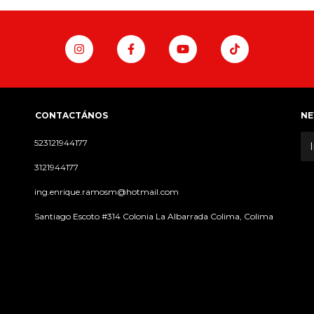
CONTACTÁNOS
NE
523121944177
3121944177
ing.enrique.ramosm@hotmail.com
Santiago Escoto #314 Colonia La Albarrada Colima, Colima