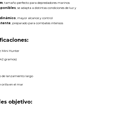
cm
, tamaño perfecto para depredadores marinos
sponibles
, se adapta a distintas condiciones de luz y
odinámico
, mayor alcance y control
stente
, preparado para combates intensos
ficaciones:
z Mini Hunter
 (42 gramos)
 de lanzamiento largo
 orilla en el mar
es objetivo: