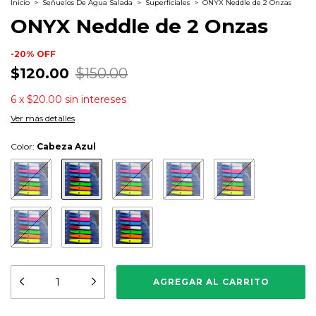
Inicio
>
Señuelos De Agua Salada
>
Superficiales
>
ONYX Neddle de 2 Onzas
ONYX Neddle de 2 Onzas
-
20
%
OFF
$120.00
$150.00
6
x
$20.00
sin intereses
Ver más detalles
Color:
Cabeza Azul